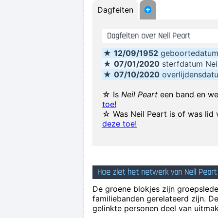
Dagfeiten
If I ever get to go to 
. And these children that you spit
Dagfeiten over Neil Peart
★
12/09/1952
geboortedatum 
This is one place were technology
★
07/01/2020
sterfdatum Nei
and contruct your framework without 
★
07/10/2020
overlijdensdatu
☆ Is
Neil Peart
een band en we
toe!
☆ Was Neil Peart is of was li
deze toe!
There are m
It was a very formative time for me
Hoe ziet het netwerk van Neil Peart 
If this word "music" is sacred and 
De groene blokjes zijn groepsleden
familiebanden gerelateerd zijn. D
gelinkte personen deel van uitmak
I'm investing in a company that has 