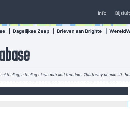
Info
Bijslui
se
|
Dagelijkse Zeep
|
Brieven aan Brigitte
|
Wereld
abase
sal feeling, a feeling of warmth and freedom. That’s why people lift th
 express that feeling, but actually it’s the Belgians who deserve all t
It´s Thursday evening in Toronto - I had to actually ask the drummer
I wan
E
Of course, I want to sell this record - there's n