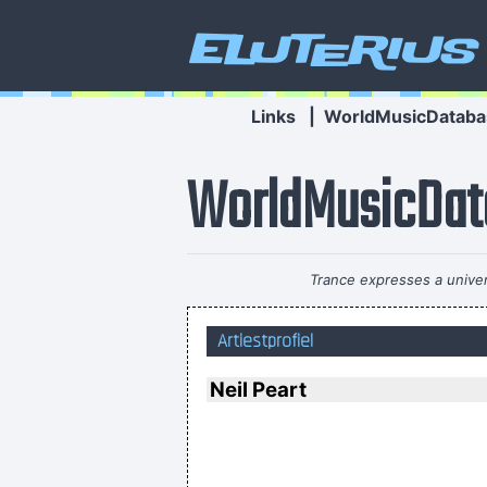
Eluterius
Links
|
WorldMusicDataba
WorldMusicDat
Trance expresses a univer
Netherlands have some artists who
Artiestprofiel
Neil Peart