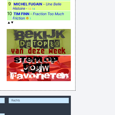
9
MICHEL FUGAIN
-
Une Belle
Histoire
·
13
14
10
TIM FINN
-
Fraction Too Much
Friction
1
Rechts