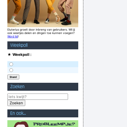
funny
~ Moby
Eluterius groeit door inbreng van gebruikers. Wil jij
ook weetjes delen en dingen toe kunnen voegen?
Word lid
!
Weekpoll
★
Weekpoll :
Zoeken
En ook...