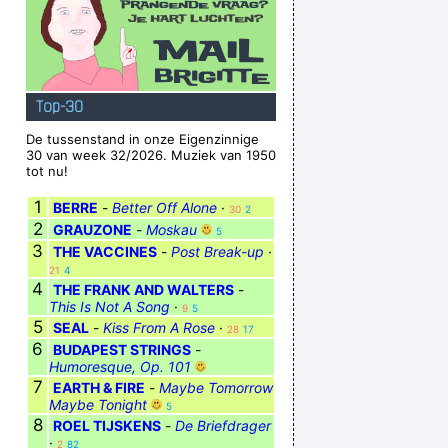
Top-30
De tussenstand in onze Eigenzinnige
30 van week 32/2026. Muziek van 1950
tot nu!
1
BERRE
-
Better Off Alone
·
30
2
2
GRAUZONE
-
Moskau
5
3
THE VACCINES
-
Post Break-up
·
21
4
4
THE FRANK AND WALTERS
-
This Is Not A Song
·
9
5
5
SEAL
-
Kiss From A Rose
·
28
17
6
BUDAPEST STRINGS
-
Humoresque, Op. 101
7
EARTH & FIRE
-
Maybe Tomorrow
Maybe Tonight
5
8
ROEL TIJSKENS
-
De Briefdrager
·
2
82