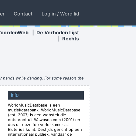
ter
Contact
Log in / Word lid
WoordenWeb
|
De Verboden Lijst
|
Rechts
eir hands while dancing. For some reason the
he credit. You guys smoothed the path for us
Info
years ago.
~ Armin Van Buuren
WorldMusicDatabase is een
 - but for us, it´s Friday night
~ Paul Weller
muziekdatabank. WorldMusicDatabase
t to make at least 4 amazing records
~ µ-Zic
(est. 2007) is een webstek die
ontsproot uit Wawasda.com (2001) en
xcuse me while I kiss the sky
~ Jimi Hendrix
dus uit dezelfde verloskamer als
Eluterius komt. Destijds gericht op een
o point making it otherwise
~ George Michael
internationaal publiek, vandaar de