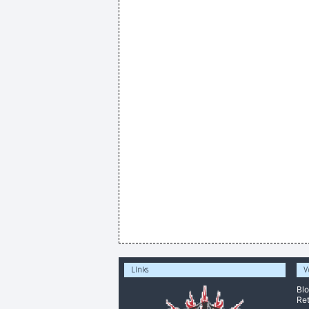
Links
V
Bl
Ret