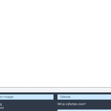
an vroeger
Cijfertjes
og
Wil je
cijfertjes
zien?
ro!