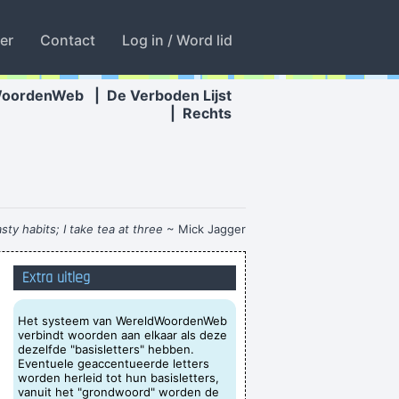
ter
Contact
Log in / Word lid
WoordenWeb
|
De Verboden Lijst
|
Rechts
asty habits; I take tea at three
~ Mick Jagger
ellen dat ik besluiteloos ben... Of nee, wacht
Extra uitleg
edaris die zich een bult heeft verschrokken
dode vissen gaan met de stroom mee
Het systeem van WereldWoordenWeb
verbindt woorden aan elkaar als deze
 vlinders zijn nu op zoek naar de eigenaar
dezelfde "basisletters" hebben.
van de ring
Eventuele geaccentueerde letters
worden herleid tot hun basisletters,
e not using? The showers they’re not taking?
vanuit het "grondwoord" worden de