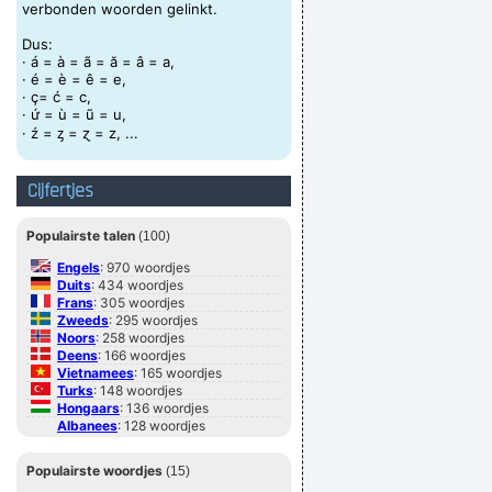
verbonden woorden gelinkt.
ar beneden. Eens geopend toont het HORROR!
Dus:
De loop loopt door
· á = à = ã = ă = â = a,
· é = è = ê = e,
Mijn eerste spuitje gekrijgen
· ç= ć = c,
· ứ = ù = ũ = u,
e moeite zijn! Benieuwd? Herbeleef het hier
· ź = ᶎ = ɀ = z, ...
Misschien wíl ik wel helemaal niet genieten!
hele vieze stal of konijnenhok heeft gezeten.
Cijfertjes
t schoentje past hoeft hem niet om te ruilen
Populairste talen
(100)
struikroververkrachter
Engels
: 970 woordjes
Verknoei je tijd op een nuttige manier!
Duits
: 434 woordjes
Frans
: 305 woordjes
Geej se lèllike voel hod!
Zweeds
: 295 woordjes
Noors
: 258 woordjes
Deens
: 166 woordjes
Vietnamees
: 165 woordjes
Turks
: 148 woordjes
Hongaars
: 136 woordjes
Albanees
: 128 woordjes
Roemeens
: 125 woordjes
Pools
: 114 woordjes
Populairste woordjes
(15)
Slovaaks
: 106 woordjes