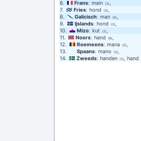
6.
Frans
:
main
,
(2)
7.
Fries
:
hond
,
(3)
8.
Galicisch
:
man
,
(6)
9.
Ijslands
:
hond
,
(3)
10.
Mizo
:
kut
,
(2)
11.
Noors
:
hand
,
(6)
12.
Roemeens
:
mana
,
(2)
13.
Spaans
:
mano
,
(2)
ondanks dat ik hem thuis afgen
14.
Zweeds
:
handen
,
hand
(1)