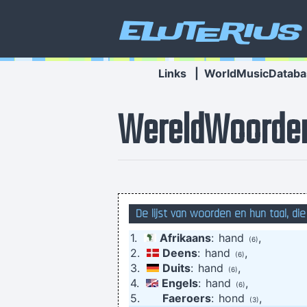
Eluterius
Links
|
WorldMusicDataba
WereldWoorde
De lijst van woorden en hun taal, di
1.
Afrikaans
:
hand
,
(6)
2.
Deens
:
hand
,
(6)
Dat zijn de gegevens op een trouw
3.
Duits
:
hand
,
(6)
4.
Engels
:
hand
,
(6)
5.
Faeroers
:
hond
,
what makes
(3)