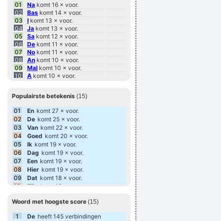
Wolof
: 102 woordjes
01
Na
komt 16 × voor.
Italiaans
: 81 woordjes
02
Bas
komt 14 × voor.
Ijslands
: 80 woordjes
03
I
komt 13 × voor.
Spaans
: 78 woordjes
04
Ja
komt 13 × voor.
Iers
: 57 woordjes
05
Sa
komt 12 × voor.
Kroatisch
: 51 woordjes
06
De
komt 11 × voor.
Portugees
: 48 woordjes
07
No
komt 11 × voor.
Fries
: 48 woordjes
08
An
komt 10 × voor.
Faeroers
: 48 woordjes
09
Mal
komt 10 × voor.
Tsjechisch
: 39 woordjes
10
A
komt 10 × voor.
Guarani
: 35 woordjes
11
Tu
komt 10 × voor.
Fins
: 35 woordjes
12
As
komt 9 × voor.
Populairste betekenis
Ests
: 34 woordjes
(15)
13
Pa
komt 9 × voor.
Wels
: 32 woordjes
14
La
komt 9 × voor.
01
En
komt 27 × voor.
Indonesisch
: 32 woordjes
15
Sang
komt 9 × voor.
02
De
komt 25 × voor.
Catalaans
: 29 woordjes
03
Van
komt 22 × voor.
Esperanto
: 28 woordjes
04
Bislama
Goed
komt 20 × voor.
: 26 woordjes
Schots
: 21 woordjes
05
Ik
komt 19 × voor.
Sloveens
: 20 woordjes
06
Dag
komt 19 × voor.
Luxemburgs
: 20 woordjes
07
Een
komt 19 × voor.
Tagalog
: 18 woordjes
08
Hier
komt 19 × voor.
Krio
: 16 woordjes
09
Dat
komt 18 × voor.
Turkmeens
: 16 woordjes
10
Zijn
komt 18 × voor.
Bosnisch
: 15 woordjes
11
In
komt 17 × voor.
Waals
: 15 woordjes
Woord met hoogste score
(15)
12
Naar
komt 17 × voor.
Afrikaans
: 14 woordjes
13
Beek
komt 17 × voor.
Cebuano
: 9 woordjes
1
De
heeft 145 verbindingen
14
Hand
komt 15 × voor.