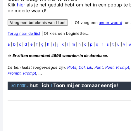
Klik
hier
als je het geduld hebt om het in een popup te b
woonkamer binnenkomt en er dan achter komt dat het nog
de moeite waard!
maar juni is
| Of voeg een
ander woord
toe.
FREE is FREE SHIT is SHIT DAMN!
Terug naar de lijst
| Of kies een beginletter...
Nou, jij hebt ook maar ´n klein piemeltje!
Rana returns to bedroom to find kitty barf all over the bed
a
|
b
|
c
|
d
|
e
|
f
|
g
|
h
|
i
|
j
|
k
|
l
|
m
|
n
|
o
|
p
|
q
|
r
|
s
|
t
|
u
|
v
|
Verknoei je tijd op een nuttige manier!
☆ Er zitten momenteel 4598 woorden in de database.
Geej se lèllike voel hod!
De tien laatst toegevoegde zijn:
Plots
,
Dof
,
Lik
,
Punt
,
Punt
,
Prompt
Prompt
,
Prompt
, ...
Ga naar...
hut
|
ich
|
Toon mij er zomaar eentje!