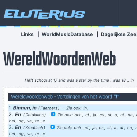
Eluterius
Links
|
WorldMusicDatabase
|
Dagelijkse Zee
WereldWoordenWeb
I left school at 17 and was a star by the time I was 18... in
certain parts of the world anyway
~ George Michael
Wereldwoordenweb - Vertalingen van het woord
"I"
Teek Det, de jongensgroep met Rob Willems, Mark Ouwens,
1.
Binnen, in
-
Gerry Baarlo, Jason Orens en Donald Hauwaert
(
Faeroers
)
Zie ook:
in
,
2.
En
(
Catalaans
)
Zie ook:
och
,
et
,
ja
,
es
,
si
,
a
,
at
,
na
,
Echt belangrijke mensen, zijn mensen voor wie belangrijk zijn,
hei
,
og
,
va
,
te
,
e
niet belangrijk is :-)
3.
En
(
Kroatisch
)
Zie ook:
och
,
et
,
ja
,
es
,
si
,
a
,
at
,
na
,
hei
,
og
,
va
,
te
,
e
computers worden steeds sneller, waarom maken ze niet