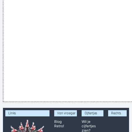
Links
Van vroeger
Cijfertjes
Rechts
Blog
Wil je
Retro!
cijfertjes
zien?