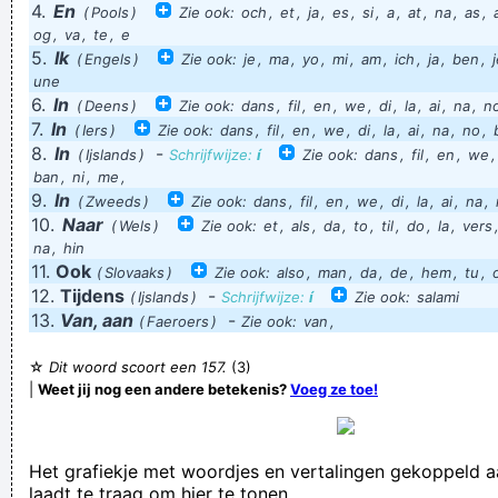
4.
En
(
Pools
)
Zie ook:
och
,
et
,
ja
,
es
,
si
,
a
,
at
,
na
,
as
,
meteen een snelle computer
og
,
va
,
te
,
e
5.
Ik
(
Engels
)
Zie ook:
je
,
ma
,
yo
,
mi
,
am
,
ich
,
ja
,
ben
,
als je problemen hebt kan je me altijd om zaad vragen
une
Wil degene die in een groene tractor zonder te kijken of te
6.
In
(
Deens
)
Zie ook:
dans
,
fil
,
en
,
we
,
di
,
la
,
ai
,
na
,
n
7.
In
remmen rond 22.30 in volle vaart van het Klein Bien de Haag
(
Iers
)
Zie ook:
dans
,
fil
,
en
,
we
,
di
,
la
,
ai
,
na
,
no
,
8.
In
-
(
Ijslands
)
Schrijfwijze:
í
Zie ook:
dans
,
fil
,
en
,
we
op reed gevolgd door een witte camionette aub zijn verstand
ban
,
ni
,
me
,
gaan zoeken?
9.
In
(
Zweeds
)
Zie ook:
dans
,
fil
,
en
,
we
,
di
,
la
,
ai
,
na
,
10.
Naar
(
Wels
)
Zie ook:
et
,
als
,
da
,
to
,
til
,
do
,
la
,
vers
En Minnen is ook al hier, met zijn LELIJKE AUTO man!!!!
na
,
hin
tot het over een aardige som gaat, er drie azen op tafel
11.
Ook
(
Slovaaks
)
Zie ook:
also
,
man
,
da
,
de
,
hem
,
tu
,
12.
Tijdens
liggen en twee spelers een aas in de hand hebben, dan is
-
(
Ijslands
)
Schrijfwijze:
í
Zie ook:
salami
13.
Van, aan
-
(
Faeroers
)
Zie ook:
van
,
het hek van de dam...
Oostende - Standard: Vier-één. De Rouches weer op hun
☆
Dit woord scoort een 157.
(3)
|
Weet jij nog een andere betekenis?
Voeg ze toe!
douze olé olé!! :)
kendegij geraaar kendegij geraar kendegij geraaaaaar!? (que
sera)
Het grafiekje met woordjes en vertalingen gekoppeld 
laadt te traag om hier te tonen.
Hij trekt een gezicht alsof hij met een kerstboom in de