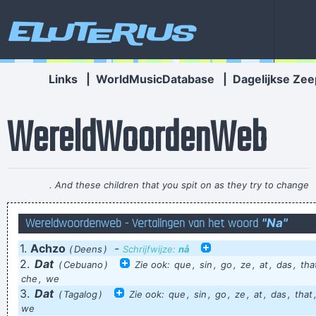
Eluterius
Links
|
WorldMusicDatabase
|
Dagelijkse Zee
WereldWoordenWeb
. And these children that you spit on as they try to change
their worlds, they are immune to your consultations, they´ re
Wereldwoordenweb - Vertalingen van het woord
"Na"
quite aware of what they´ re going through.
~ David Bowie
1.
Achzo
-
Prof. Drs. Sergov Barinek Bastian Klemonzrud Jormeidt
(
Deens
)
Schrijfwijze:
nå
2.
Dat
(
Cebuano
)
Zie ook:
que
,
sin
,
go
,
ze
,
at
,
das
,
tha
Allochtre
che
,
we
Zolang dit totaal gedeformeerde mens heilig is blijft de RK-
3.
Dat
(
Tagalog
)
Zie ook:
que
,
sin
,
go
,
ze
,
at
,
das
,
that
we
Kerk een huichelbende voor mij