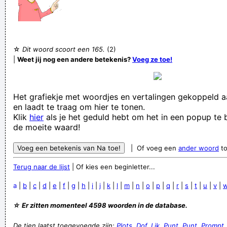
Verknoei je tijd op een nuttige manier!
Geej se lèllike voel hod!
☆
Dit woord scoort een 165.
(2)
|
Weet jij nog een andere betekenis?
Voeg ze toe!
Het grafiekje met woordjes en vertalingen gekoppeld 
en laadt te traag om hier te tonen.
Klik
hier
als je het geduld hebt om het in een popup te b
de moeite waard!
| Of voeg een
ander woord
to
Terug naar de lijst
| Of kies een beginletter...
a
|
b
|
c
|
d
|
e
|
f
|
g
|
h
|
i
|
j
|
k
|
l
|
m
|
n
|
o
|
p
|
q
|
r
|
s
|
t
|
u
|
v
|
☆ Er zitten momenteel 4598 woorden in de database.
De tien laatst toegevoegde zijn:
Plots
,
Dof
,
Lik
,
Punt
,
Punt
,
Prompt