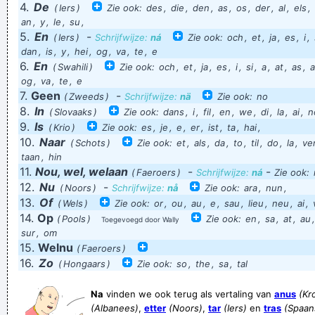
4.
De
(
Iers
)
Zie ook:
des
,
die
,
den
,
as
,
os
,
der
,
al
,
els
,
joa die wiever die sjiete heiop en gebruke dan een rol
an
,
y
,
le
,
su
,
5.
En
-
(
Iers
)
Schrijfwijze:
ná
Zie ook:
och
,
et
,
ja
,
es
,
i
,
huuskespapeer
dan
,
is
,
y
,
hei
,
og
,
va
,
te
,
e
Zet uw sacoche ergens anders neer TRUT!
6.
En
(
Swahili
)
Zie ook:
och
,
et
,
ja
,
es
,
i
,
si
,
a
,
at
,
as
,
we gaan volgende week zwemmen tussen de zwammen!
og
,
va
,
te
,
e
7.
Geen
-
(
Zweeds
)
Schrijfwijze:
nä
Zie ook:
no
comrade conrad
8.
In
(
Slovaaks
)
Zie ook:
dans
,
i
,
fil
,
en
,
we
,
di
,
la
,
ai
,
n
Alle venters hadden eigen cavias...
9.
Is
(
Krio
)
Zie ook:
es
,
je
,
e
,
er
,
ist
,
ta
,
hai
,
10.
Naar
(
Schots
)
Zie ook:
et
,
als
,
da
,
to
,
til
,
do
,
la
,
ve
Technologie heeft haar grenezn: hoe slimmer onze spullen,
taan
,
hin
hoe dommer we ons voelen
11.
Nou, wel, welaan
-
-
(
Faeroers
)
Schrijfwijze:
ná
Zie ook:
12.
Nu
-
Computers: why are mine always shite?
(
Noors
)
Schrijfwijze:
nå
Zie ook:
ara
,
nun
,
13.
Of
(
Wels
)
Zie ook:
or
,
ou
,
au
,
e
,
sau
,
lieu
,
neu
,
ai
,
De Zwitsere goalgetter blikt terug op zijn carrière tot noch
14.
Op
(
Pools
)
Zie ook:
en
,
sa
,
at
,
au
Toegevoegd door Wally
toe en op zijn eerste maanden bij blauw-wit', aldus Genk.
sur
,
om
15.
Welnu
(
Faeroers
)
dode vissen gaan met de stroom mee
16.
Zo
(
Hongaars
)
Zie ook:
so
,
the
,
sa
,
tal
KabouterBob: Bluvn afgoan
En dat los je dan maar op door zomaar wat mensen voor de
Na
vinden we ook terug als vertaling van
anus
(Kr
(Albanees)
,
etter
(Noors)
,
tar
(Iers)
en
tras
(Spaan
zot te houden of hoe moet ik het zien!?