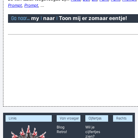
Prompt
,
Prompt
, ...
Ga naar...
my
|
naar
|
Toon mij er zomaar eentje!
Links
Van vroeger
Cijfertjes
Rechts
Blog
Wil je
Retro!
cijfertjes
zien?