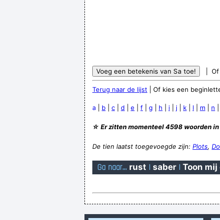
| Of 
Terug naar de lijst
| Of kies een beginlette
a
|
b
|
c
|
d
|
e
|
f
|
g
|
h
|
i
|
j
|
k
|
l
|
m
|
n
☆ Er zitten momenteel 4598 woorden in
De tien laatst toegevoegde zijn:
Plots
,
Do
Ga naar...
rust
|
saber
|
Toon mij