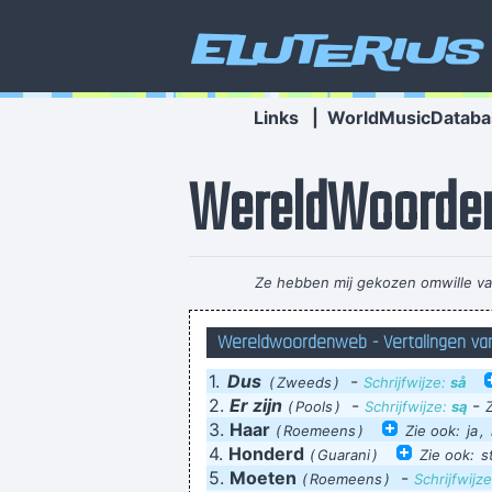
Eluterius
Links
|
WorldMusicDataba
WereldWoorde
Ze hebben mij gekozen omwille van 
Wereldwoordenweb - Vertalingen v
1.
Dus
-
Vast en zeker, die leugenacht
(
Zweeds
)
Schrijfwijze:
så
2.
Er zijn
-
-
(
Pools
)
Schrijfwijze:
są
3.
Haar
(
Roemeens
)
Zie ook:
ja
,
Dennis, Nell, Edna, Leon, Nedra, Anit
4.
Honderd
(
Guarani
)
Zie ook:
s
5.
Moeten
-
(
Roemeens
)
Schrijfwijz
Ben, Ray, Lila, Nina, Jo, Ira, Mara, Sa