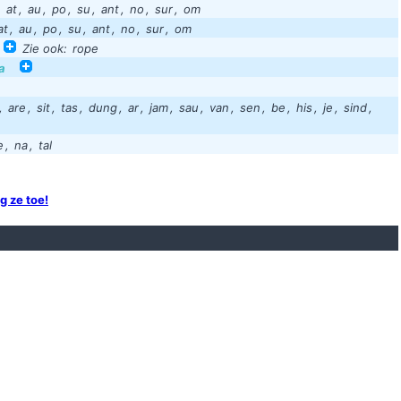
,
at
,
au
,
po
,
su
,
ant
,
no
,
sur
,
om
Joel, Lora, Cecil, Aar
at
,
au
,
po
,
su
,
ant
,
no
,
sur
,
om
Sommige mensen kunnen niet zo goed tegen de drank en maken 
Zie ook:
rope
a
Geert luip ma eff
Respect voor d
,
are
,
sit
,
tas
,
dung
,
ar
,
jam
,
sau
,
van
,
sen
,
be
,
his
,
je
,
sind
,
Je vais emmener une bouteille d
e
,
na
,
tal
Aqui
g ze toe!
The bible says: "You don't
* *tik* *tik* *tik* *tik* *tik* *tik* - Koeeeeeeeeeeennn.... koeeeeennn
De grootste fout die je in het leven kunt make
Heej Alex je bak