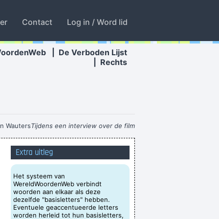
ter
Contact
Log in / Word lid
WoordenWeb
|
De Verboden Lijst
|
Rechts
n Wauters
Tijdens een interview over de film
"Intensive Care"
...
Extra uitleg
 tis topen daj neerstukt vanacht e da meen ik
laan van IS alles oplost, die geloven dat de
Het systeem van
WereldWoordenWeb verbindt
ims nu allemaal John Denver beginnen zinge
woorden aan elkaar als deze
ny, Lana, Dave, Denny, Lena, Ida, Bernadette,
dezelfde "basisletters" hebben.
Eventuele geaccentueerde letters
ana, Lynne, Pearl, Isabel, Ada, Ned, Dee, Rena,
worden herleid tot hun basisletters,