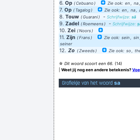
6.
Op
(
Cebuano
)
Zie ook:
en
,
na
7.
Op
(
Tagalog
)
Zie ook:
en
,
na
,
8.
Touw
-
(
Guarani
)
Schrijfwijze:
sã
9.
Zadel
-
(
Roemeens
)
Schrijfwijze:
ș
10.
Zei
(
Noors
)
11.
Zijn
(
Frans
)
Zie ook:
sein
,
sin
seiner
12.
Zo
(
Zweeds
)
Zie ook:
so
,
th
☆
Dit woord scoort een 66.
(14)
|
Weet jij nog een andere betekenis?
Voe
*tik* *tik* *tik
Grafiekje van het woord
sa