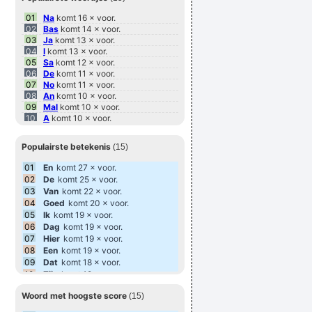
Slovaaks
: 106 woordjes
Wolof
: 102 woordjes
01
Na
komt 16 × voor.
Italiaans
: 81 woordjes
02
Bas
komt 14 × voor.
Ijslands
: 80 woordjes
03
Ja
komt 13 × voor.
Spaans
: 78 woordjes
04
I
komt 13 × voor.
Iers
: 57 woordjes
05
Sa
komt 12 × voor.
Kroatisch
: 51 woordjes
06
De
komt 11 × voor.
Portugees
: 48 woordjes
07
No
komt 11 × voor.
Fries
: 48 woordjes
08
An
komt 10 × voor.
Faeroers
: 48 woordjes
09
Mal
komt 10 × voor.
Tsjechisch
: 39 woordjes
10
A
komt 10 × voor.
Guarani
: 35 woordjes
11
Tu
komt 10 × voor.
Fins
: 35 woordjes
12
Den
komt 9 × voor.
Populairste betekenis
Ests
: 34 woordjes
(15)
13
As
komt 9 × voor.
Wels
: 32 woordjes
14
La
komt 9 × voor.
01
En
komt 27 × voor.
Indonesisch
: 32 woordjes
15
Pa
komt 9 × voor.
02
De
komt 25 × voor.
Catalaans
: 29 woordjes
03
Van
komt 22 × voor.
Esperanto
: 28 woordjes
04
Bislama
Goed
komt 20 × voor.
: 26 woordjes
Schots
: 21 woordjes
05
Ik
komt 19 × voor.
Sloveens
: 20 woordjes
06
Dag
komt 19 × voor.
Luxemburgs
: 20 woordjes
07
Hier
komt 19 × voor.
Tagalog
: 18 woordjes
08
Een
komt 19 × voor.
Turkmeens
: 16 woordjes
09
Dat
komt 18 × voor.
Krio
: 16 woordjes
10
Zijn
komt 18 × voor.
Bosnisch
: 15 woordjes
11
Naar
komt 17 × voor.
Waals
: 15 woordjes
Woord met hoogste score
(15)
12
Beek
komt 17 × voor.
Afrikaans
: 14 woordjes
13
In
komt 17 × voor.