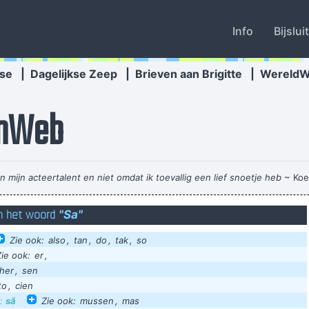
Info
Bijslui
se
|
Dagelijkse Zeep
|
Brieven aan Brigitte
|
Wereld
nWeb
mijn acteertalent en niet omdat ik toevallig een lief snoetje heb
~ Koe
an het woord
"Sa"
Trainer va mij kloten
ige media blijven maar doorgaan, er zijn mensen die geloven dat het vers
Zie ook:
also
,
tan
,
do
,
tak
,
so
Zie ook:
er
,
overige mosl
her
,
sen
a, Rolf, Nora, Alice, Carol, Leo, Jane, Reed, Dena, Dale, Basil, Rae, Pen
to
,
cien
e:
să
Zie ook:
mussen
,
mas
ra, Mario, Jan, Ina, Lily, Arne, Bette, Dan, Reba, Diane, Lynn, Ed, Eva, D