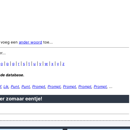
voeg een
ander woord
toe...
r...
|
o
|
p
|
q
|
r
|
s
|
t
|
u
|
v
|
w
|
x
|
y
|
z
 de database.
f
,
Lik
,
Punt
,
Punt
,
Prompt
,
Prompt
,
Prompt
,
Prompt
,
Prompt
, ...
 er zomaar eentje!