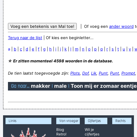
| Of voeg een
ander woord
t
Terug naar de lijst
| Of kies een beginletter...
a
|
b
|
c
|
d
|
e
|
f
|
g
|
h
|
i
|
j
|
k
|
l
|
m
|
n
|
o
|
p
|
q
|
r
|
s
|
t
|
u
|
v
|
☆ Er zitten momenteel 4598 woorden in de database.
De tien laatst toegevoegde zijn:
Plots
,
Dof
,
Lik
,
Punt
,
Punt
,
Prompt
Ga naar...
makker
|
male
|
Toon mij er zomaar eentje
Links
Van vroeger
Cijfertjes
Rechts
Blog
Wil je
Retro!
cijfertjes