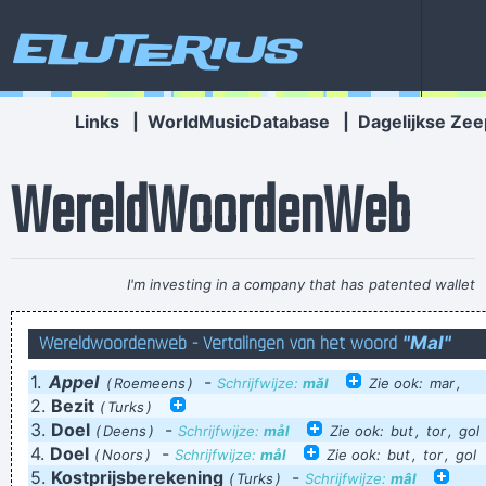
Eluterius
Links
|
WorldMusicDatabase
|
Dagelijkse Zee
WereldWoordenWeb
I'm investing in a company that has patented wallet
technology that will deodorize currency That way people won
Wereldwoordenweb - Vertalingen van het woord
"Mal"
´ t have to deal with money that smells funny
~ Moby
1.
Appel
-
De barman was klein maar tapper
(
Roemeens
)
Schrijfwijze:
mǎl
Zie ook:
mar
,
2.
Bezit
(
Turks
)
Zullen we q-music op zetten? Nee dankje, ik heb géén zin in
3.
Doel
-
(
Deens
)
Schrijfwijze:
mål
Zie ook:
but
,
tor
,
gol
Clouseau, roxette of gerecycleerde david guetta ROMMEL
4.
Doel
-
(
Noors
)
Schrijfwijze:
mål
Zie ook:
but
,
tor
,
gol
5.
Kostprijsberekening
-
(
Turks
)
Schrijfwijze:
mâl
beter toen ballen in de lucht dan euneuch van de keizer