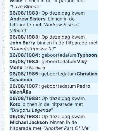
Wilde
binnen in de
hitparade
met
"Love Blonde"
06/08/
1983
: Op deze dag kwam
Andrew Sisters
binnen in de
hitparade
met
"Andrew Sisters
(album)"
06/08/
1983
: Op deze dag kwam
John Barry
binnen in de
hitparade
met
"Obum)ctopussy (al"
06/08/
1984
: geboortedatum
Typhoon
06/08/
1984
: geboortedatum
Viky
Mono
in Bandung
06/08/
1985
: geboortedatum
Christian
Casañeda
06/08/
1987
: geboortedatum
Pedro
ValenÃ§a
06/08/
1988
: Op deze dag kwam
Koto
binnen in de
hitparade
met
"Dragons Legende"
06/08/
1988
: Op deze dag kwam
Michael Jackson
binnen in de
hitparade
met
"Another Part Of Me"