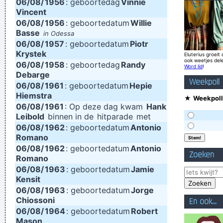
06/08/
1956
: geboortedag
Vinnie
They're Coming To A Rock And Roll Concert And Watching
Vincent
Television That Says It All
~ Larry Mullen
06/08/
1956
: geboortedatum
Willie
Basse
in Odessa
Less is more.
~ Rue Rapide
06/08/
1957
: geboortedatum
Piotr
I'm investing in a company that has patented wallet
Krystek
Eluterius groeit 
ook weetjes del
06/08/
1958
: geboortedag
Randy
technology that will deodorize currency That way people won
Word lid
!
Debarge
´ t have to deal with money that smells funny
~ Moby
Weekpoll
06/08/
1961
: geboortedatum
Hepie
Hiemstra
Vrouwen moeten luisteren en doen wat ik zeg. Zij moeten
★
Weekpoll
06/08/
1961
: Op deze dag kwam
Hank
vooral niet zeuren
~ Kanye West
Leibold
binnen in de
hitparade
met
I personally donated $2,500 to the Red Cross yesterday
06/08/
1962
: geboortedatum
Antonio
Romano
Normally I don´ t like to tell how much I donated and to
06/08/
1962
: geboortedatum
Antonio
Zoeken
whom, but I felt sometimes it´ s good to share info in the
Romano
06/08/
1963
: geboortedatum
Jamie
hopes that others will feel inspired to donate whatever they
Kensit
can
~ Moby
06/08/
1963
: geboortedatum
Jorge
Chiossoni
Drinking bear is easy. Trashing your hotel room is easy. But
En ook...
06/08/
1964
: geboortedatum
Robert
being a Christian, that´s a tough call. That´s rebellion.
~ Alice
Mason