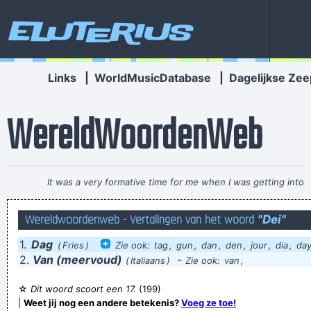
Eluterius
Links
|
WorldMusicDatabase
|
Dagelijkse Zee
WereldWoordenWeb
It was a very formative time for me when I was getting into
music It was the year of the concept album and there were
Wereldwoordenweb - Vertalingen van het woord
"Dei"
so many fantastic singles
~ Paul Weller
1.
Dag
't is nimieje wa 't gewist is en 't zal nooeit nimieje wurre wad
(
Fries
)
Zie ook:
tag
,
gun
,
dan
,
den
,
jour
,
dia
,
da
2.
Van (meervoud)
-
(
Italiaans
)
Zie ook:
van
,
'et was
Als je snel wil gaan, ga dan alleen!! Als je ver wil geraken, ga
☆
Dit woord scoort een 17.
(199)
|
Weet jij nog een andere betekenis?
Voeg ze toe!
dan samen!!