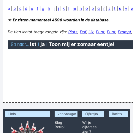
a
|
b
|
c
|
d
|
e
|
f
|
g
|
h
|
i
|
j
|
k
|
l
|
m
|
n
|
o
|
p
|
q
|
r
|
s
|
t
|
u
|
v
|
☆ Er zitten momenteel 4598 woorden in de database.
De tien laatst toegevoegde zijn:
Plots
,
Dof
,
Lik
,
Punt
,
Punt
,
Prompt
Ga naar...
ist
|
ja
|
Toon mij er zomaar eentje!
Links
Van vroeger
Cijfertjes
Rechts
Blog
Wil je
Retro!
cijfertjes
zien?