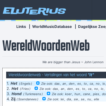
Eluterius
Links
|
WorldMusicDatabase
|
Dagelijkse Zee
WereldWoordenWeb
We are bigger than Jesus
~ John Lennon
DAN LAAT IK MEESTAL GEWOON EEN SCHEET!!!!
Wereldwoordenweb - Vertalingen van het woord
"It"
Weezelkack!
1.
Het
De kampioen is uitgerekend witte wijn, welke de gebruiker
(
Engels
)
Zie ook:
das
,
an
,
den
,
es
,
to
,
ca
,
no
,
lo
2.
Het
(
Fries
)
Zie ook:
das
,
an
,
den
,
es
,
to
,
ca
,
no
,
lo
,
een waar draaiorgel schetenfestival kan bezorgen en in
3.
Hond
(
Turkmeens
)
Zie ook:
koer
,
hun
,
cane
,
pies
,
do
recidieve gevallen zelfs een gecompliceerde, vaak dubbele
4.
Zij
(
Soendanees
)
Zie ook:
lei
,
dia
,
sie
,
se
,
nu
,
elle
bilfractuur.