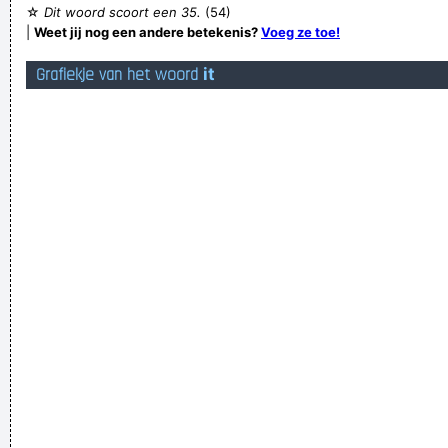
☆
Dit woord scoort een 35.
(54)
I am sorry, I can help nothing. But it is assured, that you will
|
Weet jij nog een andere betekenis?
Voeg ze toe!
find the correct decision.
Grafiekje van het woord
it
ondanks dat ik hem thuis afgenomen heb met water met
natuur azijn blijft hij stinken alsof hij in een hele vieze stal of
konijnenhok heeft gezeten.
Dèh wiet ich neh, ich bin nie van hei!
Doch zal ik bied bekeken worden door de verspreiding van
posts als deze.
subtly evoking rigorous ideology on underwhelmed stars,
lecturing yearningly.
dus, het is beter dat het 's winters weer koud wordt, zodat
we meer moeten stoken en vervuilen, en zo de aarde weer
opwarmen?
ik ɓen hem ook niet tegen gekomen
Torry Vanderblauwhemden, kaasmaker van eigen